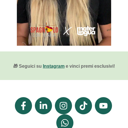
🎁 Seguici su
Instagram
e vinci premi esclusivi!
Facebook
LinkedIn
Instagram
TikTok
YouTube
F
In
What's
App