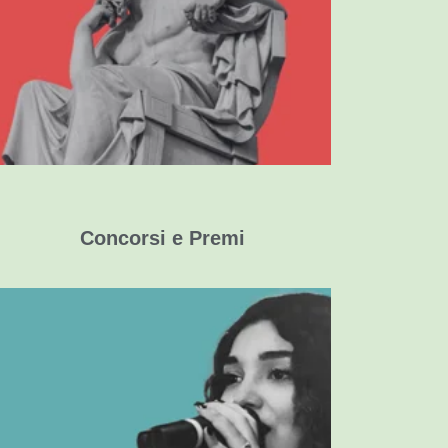
Schede Tematiche Interdisciplinari
Stimoli per la produzione scritta e orale
in chiave CLIL
Concorsi e Premi
Contest Canori
Viaggi all'estero