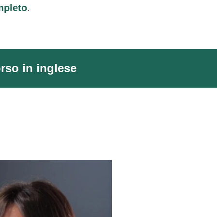
mpleto
.
rso in inglese