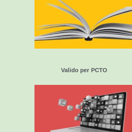
Esercizi linguistici (livelli A1–C1)
Playlist musicali tratte dallo spettacolo
Giochi di ruoloe attività teatrali
Valido per PCTO
Competenze trasversali
in contesto creativo
Fino a un massimo
di 80 ore complessive