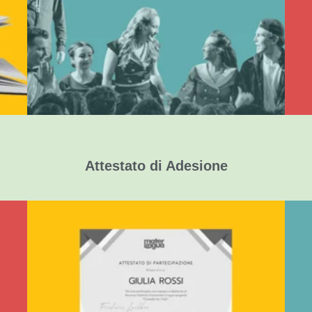
Opera originale con attori madrelingua
Dialogo interattivo in lingua inglese
Letteratura in chiave moderna
Attestato di Adesione
Certificati Nominativi
in formato PDF