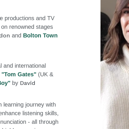
e productions and TV
g on renowned stages
don
and
Bolton Town
l and international
f
"
Tom Gates"
(UK &
David
Boy"
by
h learning journey with
enhance listening skills,
unciation - all through