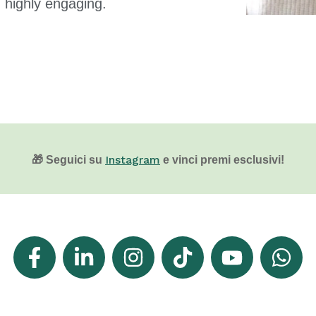
d highly engaging.
Instagram
🎁 Seguici su
e vinci premi esclusivi!
Facebook
LinkedIn
What's
Instagram
TikTok
YouTube
F
In
App