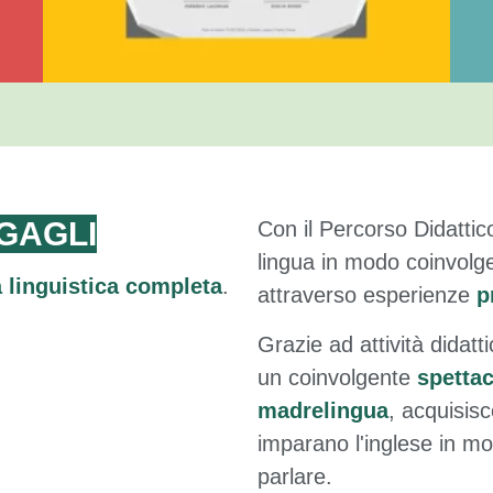
GAGLI
Con il Percorso Didattic
lingua in modo coinvol
 linguistica completa
.
attraverso esperienze
p
Grazie ad attività didat
un coinvolgente
spettac
madrelingua
, acquisis
imparano l'inglese in m
parlare.