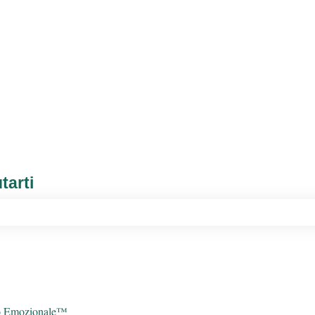
tarti
 campo di ricerca è vuoto.
co Emozionale™