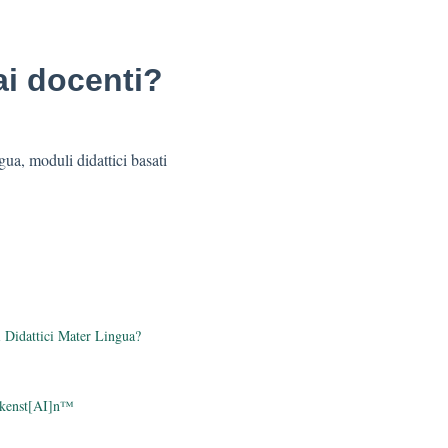
 ai docenti?
gua, moduli didattici basati
i Didattici Mater Lingua?
ankenst[AI]n™