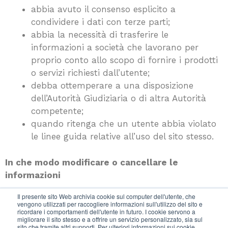
abbia avuto il consenso esplicito a
condividere i dati con terze parti;
abbia la necessità di trasferire le
informazioni a società che lavorano per
proprio conto allo scopo di fornire i prodotti
o servizi richiesti dall’utente;
debba ottemperare a una disposizione
dell’Autorità Giudiziaria o di altra Autorità
competente;
quando ritenga che un utente abbia violato
le linee guida relative all’uso del sito stesso.
In che modo modificare o cancellare le
informazioni
Il presente sito Web archivia cookie sul computer dell'utente, che
In qualsiasi momento gli utenti possono esercitare
vengono utilizzati per raccogliere informazioni sull'utilizzo del sito e
ricordare i comportamenti dell'utente in futuro. I cookie servono a
i diritti previsti dall’art. 7 del GDPR, fra i quali il
migliorare il sito stesso e a offrire un servizio personalizzato, sia sul
diritto di accedere al registro del Garante oppure
sito che tramite altri supporti. Per ulteriori informazioni sui cookie,