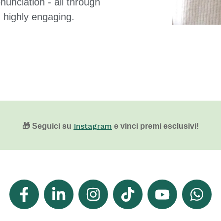
unciation - all through
d highly engaging.
Instagram
🎁 Seguici su
e vinci premi esclusivi!
Facebook
LinkedIn
What's
Instagram
TikTok
YouTube
F
In
App