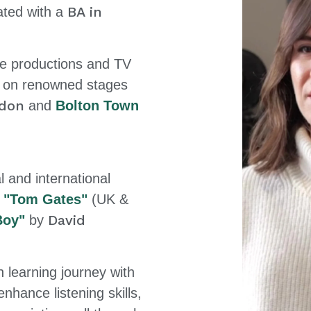
BA in
ated with a
e productions and TV
g on renowned stages
don
and
Bolton Town
l and international
f
"
Tom Gates"
(UK &
David
Boy"
by
h learning journey with
enhance listening skills,