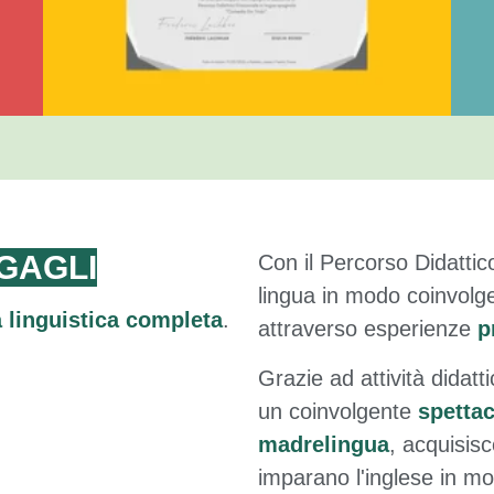
GAGLI
Con il Percorso Didattic
lingua in modo coinvol
 linguistica completa
.
attraverso esperienze
p
Grazie ad attività didat
un coinvolgente
spettac
madrelingua
, acquisis
imparano l'inglese in m