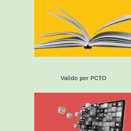
Esercizi linguistici (livelli A1–C1)
Playlist musicali tratte dallo spettacolo
Giochi di ruoloe attività teatrali
Valido per PCTO
Competenze trasversali
in contesto creativo
Fino a un massimo