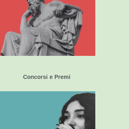
Schede Tematiche Interdisciplinari
Stimoli per la produzione scritta e orale
in chiave CLIL
Concorsi e Premi
Contest Canori
Viaggi all'estero