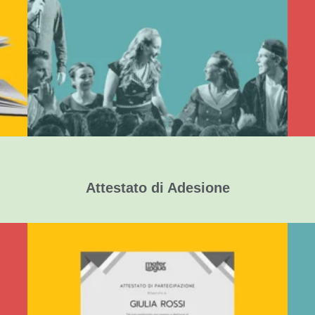
Opera originale con attori madrelingua
Dialogo interattivo in lingua inglese
Letteratura in chiave moderna
Attestato di Adesione
Certificati Nominativi
in formato PDF